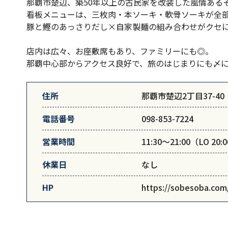
那覇市楚辺、築50年以上の古民家を改装した風情ある
看板メニューは、三枚肉・本ソーキ・軟骨ソーキが全
豚と鰹のあっさりだし×自家製麺の組み合わせがクセ
店内は広々、お座敷席もあり、ファミリーにも◎。
那覇中心部からアクセス良好で、旅のはじまりにも〆
住所
那覇市楚辺2丁目37-40
電話番号
098-853-7224
営業時間
11:30～21:00（LO 20:
休業日
なし
HP
https://sobesoba.com