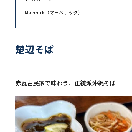
Maverick（マーベリック）
楚辺そば
赤瓦古民家で味わう、正統派沖縄そば