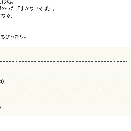
そば処。
部のった「まかないそば」。
になる。
にもぴったり。
00）
/