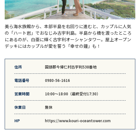
美ら海水族館から、本部半島を右回りに進むと、カップルに人気
の「ハート岩」でおなじみ古宇利島。半島から橋を渡ったところ
にあるのが、白亜に輝く古宇利オーシャンタワー。屋上オープン
デッキにはカップルが愛を誓う「幸せの鐘」も！
住所
国頭郡今帰仁村古宇利538番地
電話番号
0980-56-1616
営業時間
10:00〜18:00（最終受付17:30）
休業日
無休
HP
https://www.kouri-oceantower.com