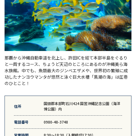
那覇から沖縄自動車道を北上し、許田ICを経て本部半島をぐるり
と一周するコース、ちょうど天辺のところにあるのが沖縄美ら海
水族館。中でも、魚類最大のジンベエザメや、世界初の繁殖に成
功したナンヨウマンタが悠然と泳ぐ巨大水槽「黒潮の海」は圧巻
のひとこと！
国頭郡本部町石川424 国営沖縄記念公園（海洋
住所
博公園）内
電話番号
0980-48-3748
営業時間
8:30〜18:30（入館締切17:30）