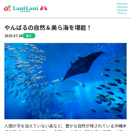
Menu
特集
やんばるの自然＆美ら海を堪能！
2025.07.28
遊ぶ
食べる
遊ぶ
ショッピング
暮らし
記事一覧
© 2025 LaniLani OKINAWA
人間が手を加えていない森など、豊かな自然が残されている沖縄本