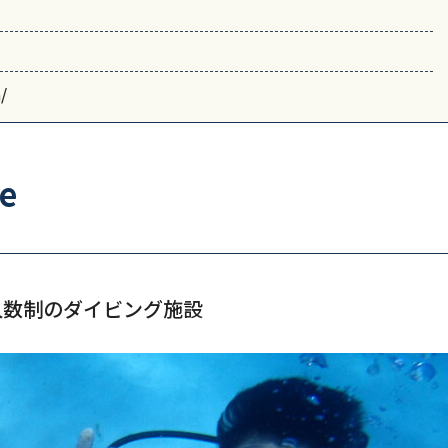
/
e
人数制のダイビング施設