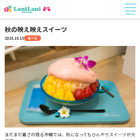
Menu
特集
秋の映え映えスイーツ
2025.10.15
食べる
食べる
遊ぶ
ショッピング
暮らし
記事一覧
© 2025 LaniLani OKINAWA
まだまだ暑さの残る沖縄では、秋になってもひんやりスイーツが大