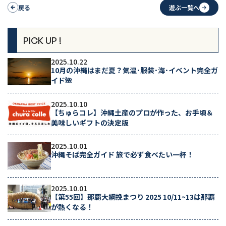
戻る
遊ぶ一覧へ
PICK UP !
2025.10.22
10月の沖縄はまだ夏？気温･服装･海･イベント完全ガ
イド🌺
2025.10.10
【ちゅらコレ】沖縄土産のプロが作った、お手頃＆
美味しいギフトの決定版
2025.10.01
沖縄そば完全ガイド 旅で必ず食べたい一杯！
2025.10.01
【第55回】那覇大綱挽まつり 2025 10/11~13は那覇
が熱くなる！