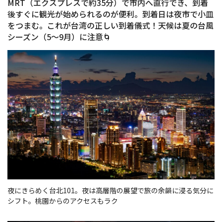
MRT（エクスプレスで約35分）で市内へ直行でき、到着
後すぐに観光が始められるのが便利。到着日は夜市で小皿
をつまむ。これが台湾の正しい到着儀式！天候は夏の台風
シーズン（5〜9月）に注意🌀
夜にきらめく台北101。夜は高層階の展望で旅の余韻に浸る気分に
シフト。桃園からのアクセスもラク