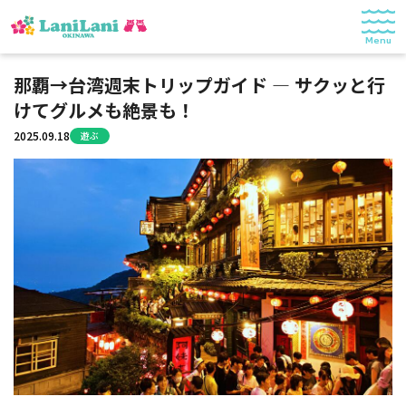
Menu
特集
那覇→台湾週末トリップガイド — サクッと行
けてグルメも絶景も！
食べる
2025.09.18
遊ぶ
遊ぶ
ショッピング
暮らし
記事一覧
© 2025 LaniLani OKINAWA