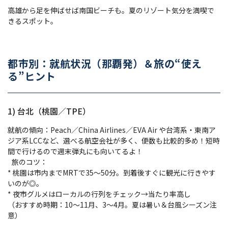
高雄から足を伸ばせば南国ビーチも。夏のリゾート気分を満喫で
きるスポット。
都市別：就航状況（那覇発）＆旅の“使え
る”ヒント
1) 台北（桃園／TPE）
就航の傾向：Peach／China Airlines／EVA Air や台湾系・東南ア
ジア系LCCなど、選べる航空会社が多く、便数も比較的多め！短時
間で行けるので週末弾丸にも向いてるよ！
旅のコツ：
* 桃園は市内までMRTで35〜50分。到着後すぐに観光に行きやす
いのが◎。
* 夜市グルメはローカルの行列をチェック→当たり率高し
（おすすめ時期：10〜11月、3〜4月。夏は暑い＆台風シーズン注
意）