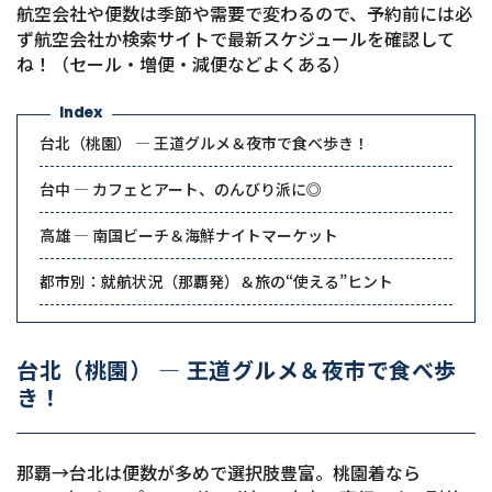
航空会社や便数は季節や需要で変わるので、予約前には必
ず航空会社か検索サイトで最新スケジュールを確認して
ね！（セール・増便・減便などよくある）
Index
台北（桃園） — 王道グルメ＆夜市で食べ歩き！
台中 — カフェとアート、のんびり派に◎
高雄 — 南国ビーチ＆海鮮ナイトマーケット
都市別：就航状況（那覇発）＆旅の“使える”ヒント
台北（桃園） — 王道グルメ＆夜市で食べ歩
き！
那覇→台北は便数が多めで選択肢豊富。桃園着なら