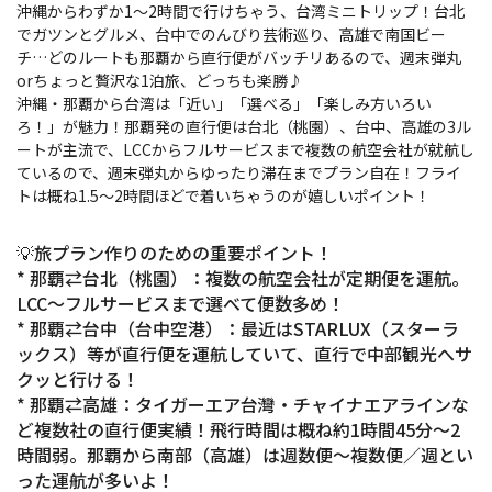
沖縄からわずか1〜2時間で行けちゃう、台湾ミニトリップ！台北
でガツンとグルメ、台中でのんびり芸術巡り、高雄で南国ビー
チ…どのルートも那覇から直行便がバッチリあるので、週末弾丸
orちょっと贅沢な1泊旅、どっちも楽勝♪
沖縄・那覇から台湾は「近い」「選べる」「楽しみ方いろい
ろ！」が魅力！那覇発の直行便は台北（桃園）、台中、高雄の3ル
ートが主流で、LCCからフルサービスまで複数の航空会社が就航し
ているので、週末弾丸からゆったり滞在までプラン自在！フライ
トは概ね1.5〜2時間ほどで着いちゃうのが嬉しいポイント！
💡旅プラン作りのための重要ポイント！
* 那覇⇄台北（桃園）：複数の航空会社が定期便を運航。
LCC〜フルサービスまで選べて便数多め！
* 那覇⇄台中（台中空港）：最近はSTARLUX（スターラ
ックス）等が直行便を運航していて、直行で中部観光へサ
クッと行ける！
* 那覇⇄高雄：タイガーエア台灣・チャイナエアラインな
ど複数社の直行便実績！飛行時間は概ね約1時間45分〜2
時間弱。那覇から南部（高雄）は週数便〜複数便／週とい
った運航が多いよ！