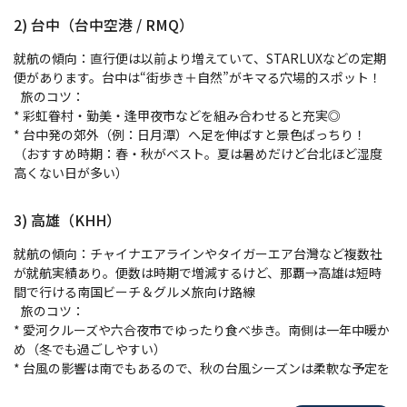
2) 台中（台中空港 / RMQ）
就航の傾向：直行便は以前より増えていて、STARLUXなどの定期
便があります。台中は“街歩き＋自然”がキマる穴場的スポット！
旅のコツ：
* 彩虹眷村・勤美・逢甲夜市などを組み合わせると充実◎
* 台中発の郊外（例：日月潭）へ足を伸ばすと景色ばっちり！
（おすすめ時期：春・秋がベスト。夏は暑めだけど台北ほど湿度
高くない日が多い）
3) 高雄（KHH）
就航の傾向：チャイナエアラインやタイガーエア台灣など複数社
が就航実績あり。便数は時期で増減するけど、那覇→高雄は短時
間で行ける南国ビーチ＆グルメ旅向け路線
旅のコツ：
* 愛河クルーズや六合夜市でゆったり食べ歩き。南側は一年中暖か
め（冬でも過ごしやすい）
* 台風の影響は南でもあるので、秋の台風シーズンは柔軟な予定を