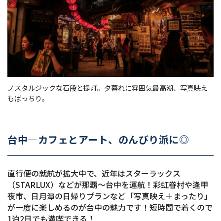
ノスタルジックな石段と提灯。夕暮れに雰囲気最高潮、写真映え
もばっちり。
台中—カフェとアート、のんびり派に◎
直行便の就航が拡大中で、近年はスターラックス
（STARLUX）などが那覇〜台中を運航！彩虹眷村や逢甲
夜市、日月潭の日帰りプランなど「写真映え＋まったり」
が一度に楽しめるのが台中の魅力です！短時間で着くので
1泊2日でも満喫できる！