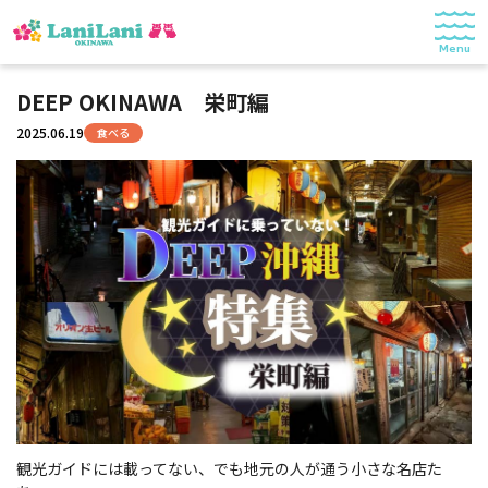
Menu
特集
DEEP OKINAWA 栄町編
2025.06.19
食べる
食べる
遊ぶ
ショッピング
暮らし
記事一覧
© 2025 LaniLani OKINAWA
観光ガイドには載ってない、でも地元の人が通う小さな名店た